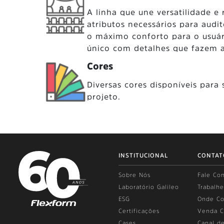
A linha que une versatilidade e r
atributos necessários para audi
o máximo conforto para o usuár
único com detalhes que fazem a
Cores
Diversas cores disponíveis para 
projeto.
INSTITUCIONAL
CONTAT
Sobre Nós
Fale Co
Laboratório Galileo
Trabalh
ESG
Onde Co
Certificações
Venda C
Cases
Canal de