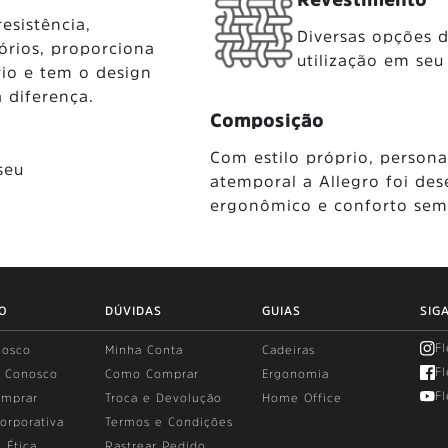
Revestimento
esistência,
Diversas opções 
tórios, proporciona
utilização em seu
io e tem o design
 diferença.
Composição
Com estilo próprio, persona
seu
atemporal a Allegro foi des
ergonômico e conforto sem
O
DÚVIDAS
GUIAS
SIG
F
nosco
Minha Conta
Cadeiras
F
e Conosco
Como Comprar
Ergonomia
F
mprar
Troca e Devolução
Home Office
orporativa
Termos e Condições
 Ética
Rastrear Pedido