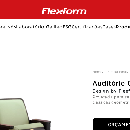
re Nós
Laboratório Galileo
ESG
Certificações
Cases
Produ
Home
Institucional
Auditório 
Design by
Flex
Projetada para se
clássicas geométri
ORÇAME