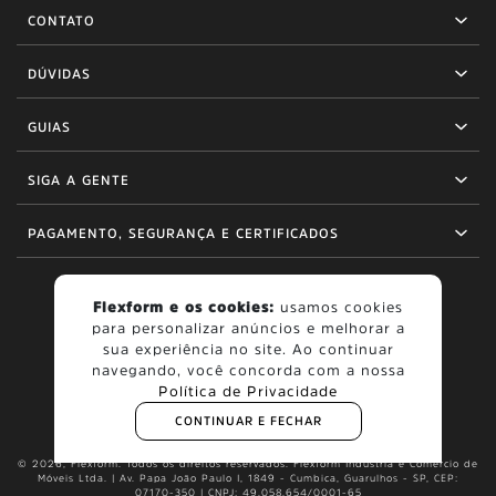
CONTATO
DÚVIDAS
GUIAS
SIGA A GENTE
PAGAMENTO, SEGURANÇA E CERTIFICADOS
Flexform e os cookies:
usamos cookies
para personalizar anúncios e melhorar a
BOM
sua experiência no site. Ao continuar
navegando, você concorda com a nossa
Política de Privacidade
CONTINUAR E FECHAR
© 2026, Flexform. Todos os direitos reservados. Flexform Indústria e Comércio de
Móveis Ltda. | Av. Papa João Paulo I, 1849 - Cumbica, Guarulhos - SP, CEP:
07170-350 | CNPJ: 49.058.654/0001-65