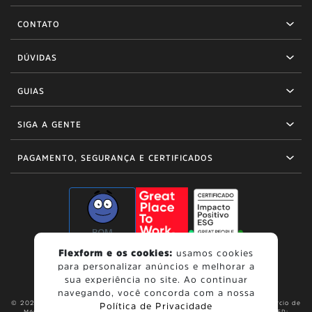
CONTATO
DÚVIDAS
GUIAS
SIGA A GENTE
PAGAMENTO, SEGURANÇA E CERTIFICADOS
BOM
Flexform e os cookies:
usamos cookies
para personalizar anúncios e melhorar a
sua experiência no site. Ao continuar
navegando, você concorda com a nossa
© 2026, Flexform. Todos os direitos reservados. Flexform Indústria e Comércio de
Política de Privacidade
Móveis Ltda. | Av. Papa João Paulo I, 1849 - Cumbica, Guarulhos - SP, CEP: