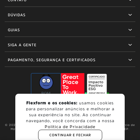
CONTATO
DÚVIDAS
GUIAS
SIGA A GENTE
PAGAMENTO, SEGURANÇA E CERTIFICADOS
BOM
Flexform e os cookies:
usamos cookies
para personalizar anúncios e melhorar a
sua experiência no site. Ao continuar
navegando, você concorda com a nossa
© 2026, Flexform. Todos os direitos reservados. Flexform Indústria e Comércio de
Política de Privacidade
Móveis Ltda. | Av. Papa João Paulo I, 1849 - Cumbica, Guarulhos - SP, CEP:
07170-350 | CNPJ: 49.058.654/0001-65
CONTINUAR E FECHAR