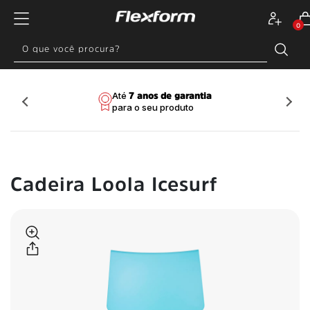
0
Entrega em até 48h para
Até
Pague via PIX e ganhe
Compre em até
para
7 anos de garantia
Frete Grátis
SP, RJ
para o seu produto
todo o Brasil
confira seu CEP
10% de desconto
10x sem juros
e MG, capital*
Cadeira Loola Icesurf