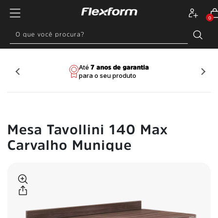
0
Entrega em até 48h para
Até
Pague via PIX e ganhe
Compre em até
para
7 anos de garantia
Frete Grátis
SP, RJ
para o seu produto
todo o Brasil
confira seu CEP
10% de desconto
10x sem juros
e MG, capital*
Mesa Tavollini 140 Max
Carvalho Munique