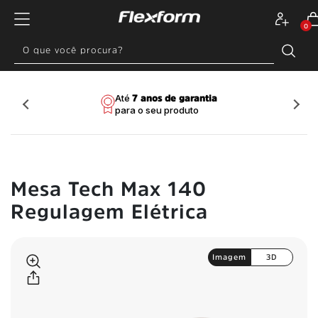
0
Entrega em até 48h para
Até
Pague via PIX e ganhe
Compre em até
para
7 anos de garantia
Frete Grátis
SP, RJ
para o seu produto
todo o Brasil
confira seu CEP
10% de desconto
10x sem juros
e MG, capital*
Mesa Tech Max 140
Regulagem Elétrica
Imagem
3D