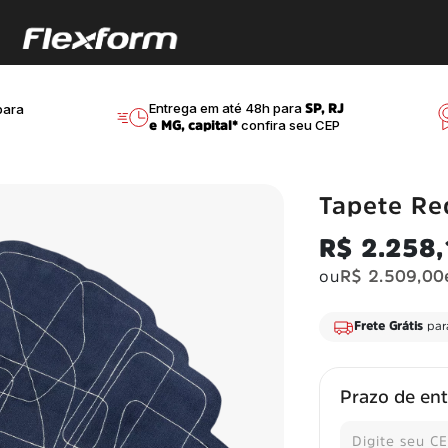
Entrega em até 48h para
ara
SP, RJ
confira seu CEP
e MG, capital*
Tapete Re
R$ 2.258
ou
R$ 2.509,00
juros
Frete Grátis
para
Prazo de en