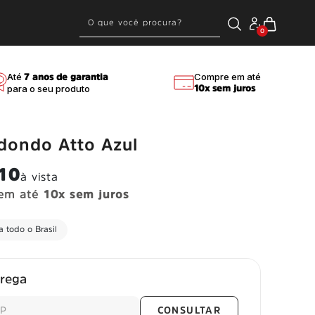
0
Até
Compre em até
7 anos de garantia
para o seu produto
10x sem juros
dondo Atto Azul
,10
à vista
em até
10x sem juros
 todo o Brasil
Entreg
trega
CONSULTAR