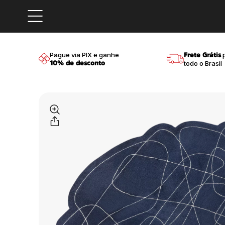
Pague via PIX e ganhe
p
Frete Grátis
todo o Brasil
10% de desconto
sconto
Compre em até
10x sem 