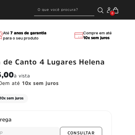
0
Até
Compre em até
7 anos de garantia
para o seu produto
10x sem juros
 de Canto 4 Lugares Helena
5,00
à vista
0
em até
10x sem juros
 todo o Brasil
Entreg
trega
CONSULTAR