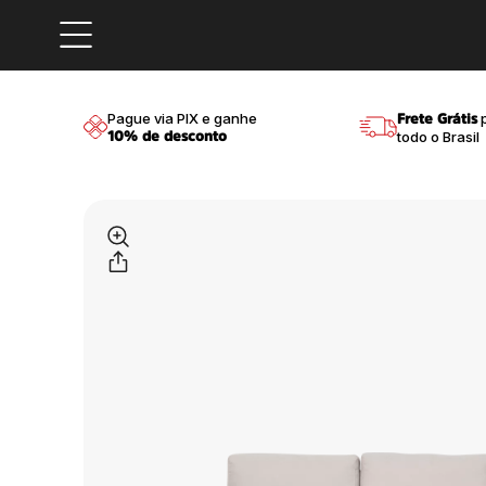
Pague via PIX e ganhe
p
Frete Grátis
todo o Brasil
10% de desconto
sconto
Compre em até
10x sem 