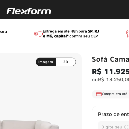
Entrega em até 48h para
ara
SP, RJ
confira seu CEP
e MG, capital*
Sofá Cama
Imagem
3D
R$ 11.92
ou
R$ 13.250,0
juros
Frete Grátis
para
Prazo de en