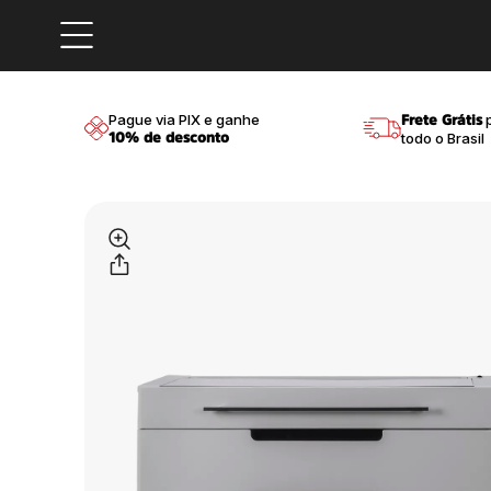
Pague via PIX e ganhe
p
Frete Grátis
todo o Brasil
10% de desconto
sconto
Compre em até
10x sem 