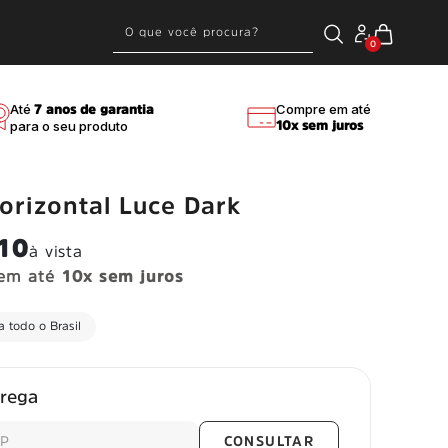
0
Até
Compre em até
7 anos de garantia
para o seu produto
10x sem juros
rizontal Luce Dark
,10
à vista
em até
10x sem juros
 todo o Brasil
Entreg
trega
CONSULTAR