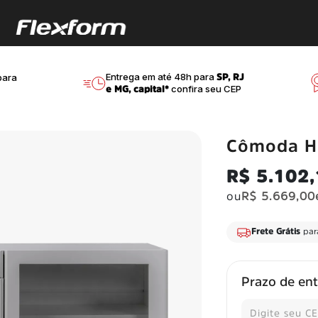
Entrega em até 48h para
ara
SP, RJ
confira seu CEP
e MG, capital*
Cômoda Ho
R$ 5.102
ou
R$ 5.669,00
juros
Frete Grátis
para
Prazo de en