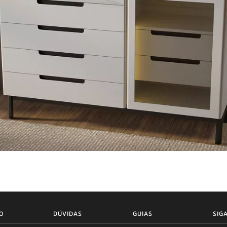
O
DÚVIDAS
GUIAS
SIG