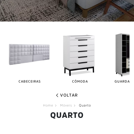
CABECEIRAS
CÔMODA
GUARDA-R
VOLTAR
Home
Móveis
Quarto
QUARTO